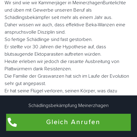
Wir sind wie wir Kammerjäger in MeinerzhagenBuntelichte
und üben mit Gewerbe unseren Beruf als
Schädlingsbekämpfer seit mehr als einem Jahr aus.
Daher wissen wir auch, dass effektive Beka-Wanzen eine
anspruchsvolle Disziplin sind.
So fertige Schädlinge sind fast gestorben.
Er stellte vor 30 Jahren die Hypothese auf, dass
blutsaugende Ektoparasiten auftreten würden.
Heute erleben wir jedoch die rasante Ausbreitung von
Plattwürmern dank Resistenzen.
Die Familie der Graswanzen hat sich im Laufe der Evolution
sehr gut angepasst.
Er hat seine Flügel verloren, seinen Körper, was dazu
geführt hat, dass er sich in vielen Ecken und Winkeln
versteckt hat, sein Augenlicht ist verkümmert.
Schädlingsbekämpfung Meinerzhagen
Nicht lectularius, daher der Name, den der Klecks malte.
Wenn Sie sie schnell betrachten, ähneln sie in Größe und
Gleich Anrufen
Fabe einem Apfel.
Es gibt ungefähr fünf Millionen Parasiten, wenn sie nüchtern