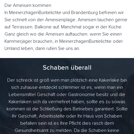
Die Ameisen kommen
In MeinerzhagenBuntelichte und Brandenburg befreien wir
Sie schnell von der Ameisenplage. Ameisen tauchen gerne
auf Terrassen. Balkone auf. Manchmal sogar in der Küche.
Ganz gleich wo die Ameisen auftauchen. wenn Sie einen
Kammerjäger brauchen, in MeinerzhagenBuntelichte oder
Umland leben, dann rufen Sie uns an.
Schaben überall
Der schreck ist groß wen man plötzlich eine Kakerlake bei
sich zuhause entdeckt schlimmer ist es, wenn man ein
Lebensmittel Geschäft oder Gastronomie besitz und die
Kakerlaken sich da vermehret haben, sollte es zu sowas
kommen ist die Schließung des Betriebes garantiert. Sollte
Ihr Geschäft, Arbeitsstelle oder Ihr Haus von Schaben
befallen sein ist es Ihre Pflicht dies rasch dem
Gesundheitsamt zu melden. Da die Schaben keine