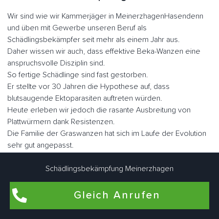
Wir sind wie wir Kammerjäger in MeinerzhagenHasendenn
und üben mit Gewerbe unseren Beruf als
Schädlingsbekämpfer seit mehr als einem Jahr aus.
Daher wissen wir auch, dass effektive Beka-Wanzen eine
anspruchsvolle Disziplin sind.
So fertige Schädlinge sind fast gestorben.
Er stellte vor 30 Jahren die Hypothese auf, dass
blutsaugende Ektoparasiten auftreten würden.
Heute erleben wir jedoch die rasante Ausbreitung von
Plattwürmern dank Resistenzen.
Die Familie der Graswanzen hat sich im Laufe der Evolution
sehr gut angepasst.
Er hat seine Flügel verloren, seinen Körper, was dazu
geführt hat, dass er sich in vielen Ecken und Winkeln
Schädlingsbekämpfung Meinerzhagen
versteckt hat, sein Augenlicht ist verkümmert.
Nicht lectularius, daher der Name, den der Klecks malte.
Gleich Anrufen
Wenn Sie sie schnell betrachten, ähneln sie in Größe und
Fabe einem Apfel.