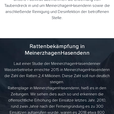
Taubendreck in und um MeinerzhagenHasendenn sowie die
anschließende Reinigung und Desinfektion der betroffenen
Stelle.
Rattenbekämpfung in
MeinerzhagenHasendenn
Laut einer Studie der MeinerzhagenHasendenner
Wasserbetriebe erreichte 2015 in MeinerzhagenHasendenn
die Zahl der Ratten 2,4 Millionen. Diese Zahl soll nun deutlich
steigen.
Rattenplage in MeinerzhagenHasendenn, hieß es in den
Zeitungen. Wir sehen dies auch so und erkennen die
offensichtliche Erhöhung der Einsätze letztes Jahr. 2010,
rund zwei Jahre nach der Firmengründung es zu 300
Einsätzen aufgerufen wurde, waren es 2018 etwa 800