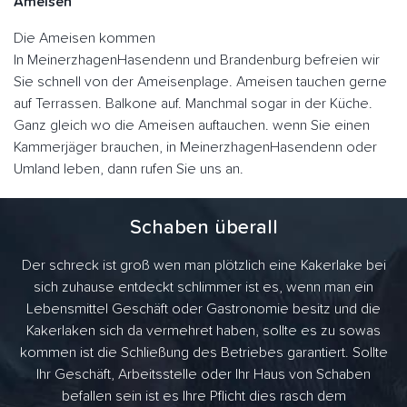
Ameisen
Die Ameisen kommen
In MeinerzhagenHasendenn und Brandenburg befreien wir
Sie schnell von der Ameisenplage. Ameisen tauchen gerne
auf Terrassen. Balkone auf. Manchmal sogar in der Küche.
Ganz gleich wo die Ameisen auftauchen. wenn Sie einen
Kammerjäger brauchen, in MeinerzhagenHasendenn oder
Umland leben, dann rufen Sie uns an.
Schaben überall
Der schreck ist groß wen man plötzlich eine Kakerlake bei
sich zuhause entdeckt schlimmer ist es, wenn man ein
Lebensmittel Geschäft oder Gastronomie besitz und die
Kakerlaken sich da vermehret haben, sollte es zu sowas
kommen ist die Schließung des Betriebes garantiert. Sollte
Ihr Geschäft, Arbeitsstelle oder Ihr Haus von Schaben
befallen sein ist es Ihre Pflicht dies rasch dem