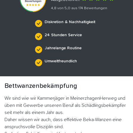
4,8 von 5,0 aus 174 Bewertungen
Diskretion & Nachhaltigkeit
24 Stunden Service
Jahrelange Routine
Umweltfreundlich
Bettwanzenbekämpfung
Wir sind wie wir Kammerjäger in MeinerzhagenHerweg und
üben mit Gewerbe unseren Beruf als Schädlingsbekämpfer
seit mehr als einem Jahr aus.
Daher wissen wir auch, dass effektive Beka-Wanzen eine
anspruchsvolle Disziplin sind.