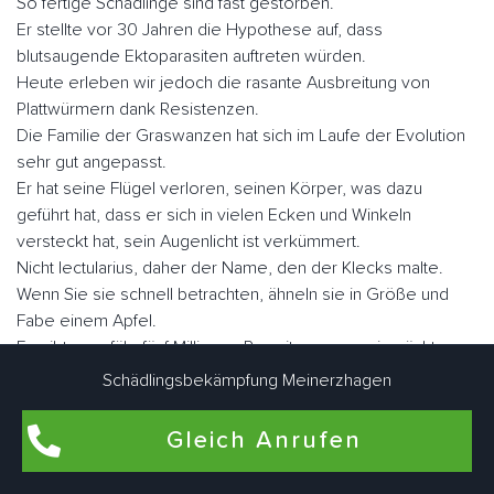
So fertige Schädlinge sind fast gestorben.
Er stellte vor 30 Jahren die Hypothese auf, dass
blutsaugende Ektoparasiten auftreten würden.
Heute erleben wir jedoch die rasante Ausbreitung von
Plattwürmern dank Resistenzen.
Die Familie der Graswanzen hat sich im Laufe der Evolution
sehr gut angepasst.
Er hat seine Flügel verloren, seinen Körper, was dazu
geführt hat, dass er sich in vielen Ecken und Winkeln
versteckt hat, sein Augenlicht ist verkümmert.
Nicht lectularius, daher der Name, den der Klecks malte.
Wenn Sie sie schnell betrachten, ähneln sie in Größe und
Fabe einem Apfel.
Es gibt ungefähr fünf Millionen Parasiten, wenn sie nüchtern
sind, aber sie können eine Größe von fast einem Zoll
Schädlingsbekämpfung Meinerzhagen
erreichen.
Gleich Anrufen
Der Mensch ist der Hauptwirt blutsaugender Ektoparasiten.
Sie können aber auch als Zweitwirte für Nagetiere, Geflügel