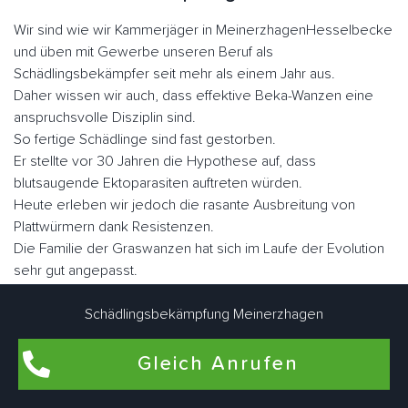
Wir sind wie wir Kammerjäger in MeinerzhagenHesselbecke
und üben mit Gewerbe unseren Beruf als
Schädlingsbekämpfer seit mehr als einem Jahr aus.
Daher wissen wir auch, dass effektive Beka-Wanzen eine
anspruchsvolle Disziplin sind.
So fertige Schädlinge sind fast gestorben.
Er stellte vor 30 Jahren die Hypothese auf, dass
blutsaugende Ektoparasiten auftreten würden.
Heute erleben wir jedoch die rasante Ausbreitung von
Plattwürmern dank Resistenzen.
Die Familie der Graswanzen hat sich im Laufe der Evolution
sehr gut angepasst.
Er hat seine Flügel verloren, seinen Körper, was dazu
geführt hat, dass er sich in vielen Ecken und Winkeln
Schädlingsbekämpfung Meinerzhagen
versteckt hat, sein Augenlicht ist verkümmert.
Nicht lectularius, daher der Name, den der Klecks malte.
Gleich Anrufen
Wenn Sie sie schnell betrachten, ähneln sie in Größe und
Fabe einem Apfel.