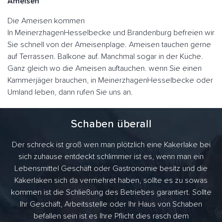
Ameisen
Die Ameisen kommen
In MeinerzhagenHesselbecke und Brandenburg befreien wir
Sie schnell von der Ameisenplage. Ameisen tauchen gerne
auf Terrassen. Balkone auf. Manchmal sogar in der Küche.
Ganz gleich wo die Ameisen auftauchen. wenn Sie einen
Kammerjäger brauchen, in MeinerzhagenHesselbecke oder
Umland leben, dann rufen Sie uns an.
Schaben überall
Der schreck ist groß wen man plötzlich eine Kakerlake bei
sich zuhause entdeckt schlimmer ist es, wenn man ein
Lebensmittel Geschäft oder Gastronomie besitz und die
Kakerlaken sich da vermehret haben, sollte es zu sowas
kommen ist die Schließung des Betriebes garantiert. Sollte
Ihr Geschäft, Arbeitsstelle oder Ihr Haus von Schaben
befallen sein ist es Ihre Pflicht dies rasch dem