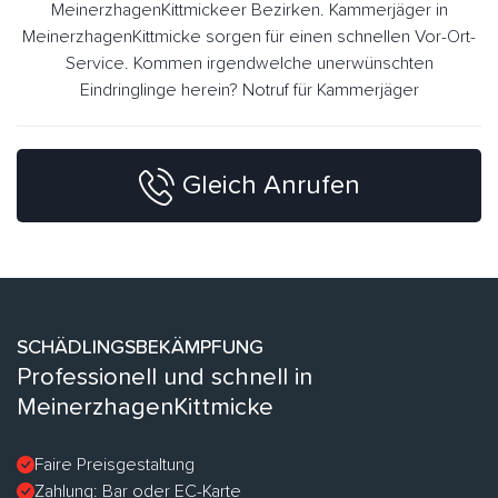
MeinerzhagenKittmickeer Bezirken. Kammerjäger in
MeinerzhagenKittmicke sorgen für einen schnellen Vor-Ort-
Service. Kommen irgendwelche unerwünschten
Eindringlinge herein? Notruf für Kammerjäger
Gleich Anrufen
SCHÄDLINGSBEKÄMPFUNG
Professionell und schnell in
MeinerzhagenKittmicke
Faire Preisgestaltung
Zahlung: Bar oder EC-Karte