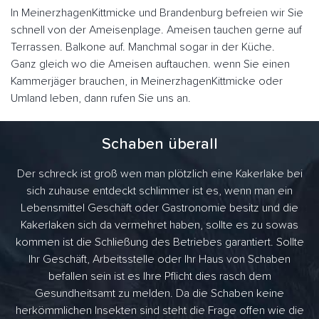
In MeinerzhagenKittmicke und Brandenburg befreien wir Sie
schnell von der Ameisenplage. Ameisen tauchen gerne auf
Terrassen. Balkone auf. Manchmal sogar in der Küche.
Ganz gleich wo die Ameisen auftauchen. wenn Sie einen
Kammerjäger brauchen, in MeinerzhagenKittmicke oder
Umland leben, dann rufen Sie uns an.
Schaben überall
Der schreck ist groß wen man plötzlich eine Kakerlake bei
sich zuhause entdeckt schlimmer ist es, wenn man ein
Lebensmittel Geschäft oder Gastronomie besitz und die
Kakerlaken sich da vermehret haben, sollte es zu sowas
kommen ist die Schließung des Betriebes garantiert. Sollte
Ihr Geschäft, Arbeitsstelle oder Ihr Haus von Schaben
befallen sein ist es Ihre Pflicht dies rasch dem
Gesundheitsamt zu melden. Da die Schaben keine
herkömmlichen Insekten sind steht die Frage offen wie die