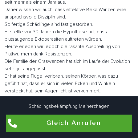
seit mehr als einem Jahr aus.
Daher wissen wir auch, dass effektive Beka-Wanzen eine
anspruchsvolle Disziplin sind.
So fertige Schädlinge sind fast gestorben.
Er stellte vor 30 Jahren die Hypothese auf, dass
blutsaugende Ektoparasiten auftreten würden.
Heute erleben wir jedoch die rasante Ausbreitung von
Plattwürmern dank Resistenzen.
Die Familie der Graswanzen hat sich im Laufe der Evolution
sehr gut angepasst.
Er hat seine Flügel verloren, seinen Körper, was dazu
geführt hat, dass er sich in vielen Ecken und Winkeln
versteckt hat, sein Augenlicht ist verkümmert.
Nicht lectularius, daher der Name, den der Klecks malte.
Wenn Sie sie schnell betrachten, ähneln sie in Größe und
Schädlingsbekämpfung Meinerzhagen
Fabe einem Apfel.
Es gibt ungefähr fünf Millionen Parasiten, wenn sie nüchtern
Gleich Anrufen
sind, aber sie können eine Größe von fast einem Zoll
erreichen.