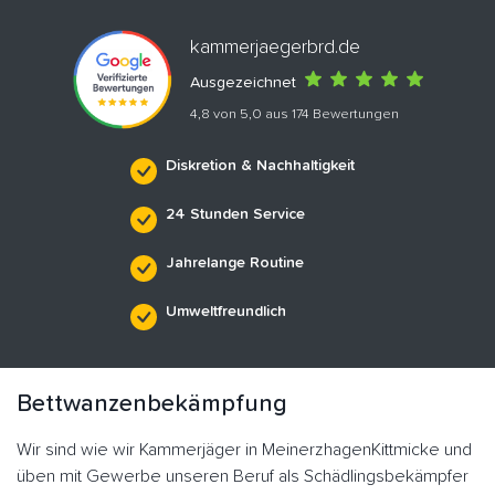
kammerjaegerbrd.de
Ausgezeichnet
4,8 von 5,0 aus 174 Bewertungen
Diskretion & Nachhaltigkeit
24 Stunden Service
Jahrelange Routine
Umweltfreundlich
Bettwanzenbekämpfung
Wir sind wie wir Kammerjäger in MeinerzhagenKittmicke und
üben mit Gewerbe unseren Beruf als Schädlingsbekämpfer