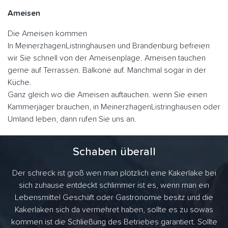
Ameisen
Die Ameisen kommen
In MeinerzhagenListringhausen und Brandenburg befreien
wir Sie schnell von der Ameisenplage. Ameisen tauchen
gerne auf Terrassen. Balkone auf. Manchmal sogar in der
Küche.
Ganz gleich wo die Ameisen auftauchen. wenn Sie einen
Kammerjäger brauchen, in MeinerzhagenListringhausen oder
Umland leben, dann rufen Sie uns an.
Schaben überall
Der schreck ist groß wen man plötzlich eine Kakerlake bei
sich zuhause entdeckt schlimmer ist es, wenn man ein
Lebensmittel Geschäft oder Gastronomie besitz und die
Kakerlaken sich da vermehret haben, sollte es zu sowas
kommen ist die Schließung des Betriebes garantiert. Sollte