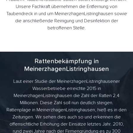
Unsere Fachkraft übernehmen die Entfernung von
Taubendreck in und um MeinerzhagenListringhausen sowie
die anschließende Reinigung und Desinfektion der
betroffenen Stelle.
Rattenbekämpfung in
MeinerzhagenListringhausen
Laut einer Studie der MeinerzhagenListringhausener
Wasserbetriebe erreichte 2015 in
MeinerzhagenListringhausen die Zahl der Ratten 2,4
Millionen. Diese Zahl soll nun deutlich steigen.
Rattenplage in MeinerzhagenListringhausen, hieß es in den
Zeitungen. Wir sehen dies auch so und erkennen die
offensichtliche Erhöhung der Einsätze letztes Jahr. 2010,
rund zwei Jahre nach der Firmengründung es zu 300