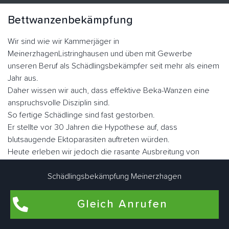
Bettwanzenbekämpfung
Wir sind wie wir Kammerjäger in
MeinerzhagenListringhausen und üben mit Gewerbe
unseren Beruf als Schädlingsbekämpfer seit mehr als einem
Jahr aus.
Daher wissen wir auch, dass effektive Beka-Wanzen eine
anspruchsvolle Disziplin sind.
So fertige Schädlinge sind fast gestorben.
Er stellte vor 30 Jahren die Hypothese auf, dass
blutsaugende Ektoparasiten auftreten würden.
Heute erleben wir jedoch die rasante Ausbreitung von
Plattwürmern dank Resistenzen.
Die Familie der Graswanzen hat sich im Laufe der Evolution
Schädlingsbekämpfung Meinerzhagen
sehr gut angepasst.
Er hat seine Flügel verloren, seinen Körper, was dazu
Gleich Anrufen
geführt hat, dass er sich in vielen Ecken und Winkeln
versteckt hat, sein Augenlicht ist verkümmert.