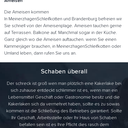
Ameisen
Die Ameisen kommen
In MeinerzhagenSchleifkotten und Brandenburg befreien wir
Sie schnell von der Ameisenplage. Ameisen tauchen gerne
auf Terrassen. Balkone auf. Manchmal sogar in der Küche.
Ganz gleich wo die Ameisen auftauchen. wenn Sie einen
Kammerjäger brauchen, in MeinerzhagenSchleifkotten oder
Umland leben, dann rufen Sie uns an.
Schaben überall
Der schreck ist groß wen man plötzlich eine Kakerlake bei
sich zuhause entdeckt schlimmer ist es, wenn man ein
Lebensmittel Geschäft oder Gastronomie besitz und die
Kakerlaken sich da vermehret haben, sollte es zu sowas
kommen ist die Schließung des Betriebes garantiert. Sollte
Ihr Geschäft, Arbeitsstelle oder Ihr Haus von Schaben
befallen sein ist es Ihre Pflicht dies rasch dem