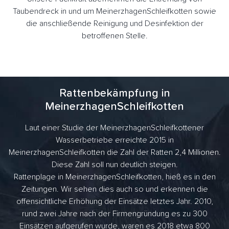
Taubendreck in und um MeinerzhagenSchleifkotten sowie
die anschließende Reinigung und Desinfektion der
betroffenen Stelle.
Rattenbekämpfung in
MeinerzhagenSchleifkotten
Laut einer Studie der MeinerzhagenSchleifkottener
Wasserbetriebe erreichte 2015 in
MeinerzhagenSchleifkotten die Zahl der Ratten 2,4 Millionen.
Diese Zahl soll nun deutlich steigen.
Rattenplage in MeinerzhagenSchleifkotten, hieß es in den
Zeitungen. Wir sehen dies auch so und erkennen die
offensichtliche Erhöhung der Einsätze letztes Jahr. 2010,
rund zwei Jahre nach der Firmengründung es zu 300
Einsätzen aufgerufen wurde, waren es 2018 etwa 800