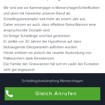
Wir sind wie wir Kammerjäger in MeinerzhagenSchleifkotten
und üben mit Gewerbe unseren Beruf als
Schädlingsbekämpfer seit mehr als einem Jahr aus.
Daher wissen wir auch, dass effektive Beka-Wanzen eine
anspruchsvolle Disziplin sind.
So fertige Schädlinge sind fast gestorben.
Er stellte vor 30 Jahren die Hypothese auf, dass
blutsaugende Ektoparasiten auftreten würden.
Heute erleben wir jedoch die rasante Ausbreitung von
Plattwürmern dank Resistenzen.
Die Familie der Graswanzen hat sich im Laufe der Evolution
sehr gut angepasst.
Er hat seine Flügel verloren, seinen Körper, was dazu
geführt hat, dass er sich in vielen Ecken und Winkeln
Schädlingsbekämpfung Meinerzhagen
versteckt hat, sein Augenlicht ist verkümmert.
Nicht lectularius, daher der Name, den der Klecks malte.
Gleich Anrufen
Wenn Sie sie schnell betrachten, ähneln sie in Größe und
Fabe einem Apfel.