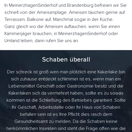
In MeinerzhagenSinderhof und Brandenburg befreien wir Sie
schnell von der Ameisenplage. Ameisen tauchen gerne auf
Terrassen. Balkone auf. Manchmal sogar in der Küche.
Ganz gleich wo die Ameisen auftauchen. wenn Sie einen
Kammerjäger brauchen, in MeinerzhagenSinderhof oder
Umland leben, dann rufen Sie uns an.
Schaben überall
Der schreck ist groß wen man plötzlich eine Kakerlake bei
sich zuhause entdeckt schlimmer ist es, wenn man ein
Lebensmittel Geschäft oder Gastronomie besitz und die
Kakerlaken sich da vermehret haben, sollte es zu sowas
kommen ist die Schließung des Betriebes garantiert. Sollte
Ihr Geschäft, Arbeitsstelle oder Ihr Haus von Schaben
befallen sein ist es Ihre Pflicht dies rasch dem
Gesundheitsamt zu melden. Da die Schaben keine
herkömmlichen Insekten sind steht die Frage offen wie die