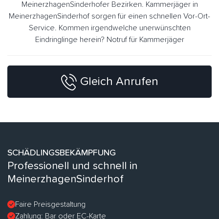
MeinerzhagenSinderhofer Bezirken. Kammerjäger in
MeinerzhagenSinderhof sorgen für einen schnellen Vor-Ort-
Service. Kommen irgendwelche unerwünschten
Eindringlinge herein? Notruf für Kammerjäger
Gleich Anrufen
SCHÄDLINGSBEKÄMPFUNG
Professionell und schnell in
MeinerzhagenSinderhof
Faire Preisgestaltung
Zahlung: Bar oder EC-Karte