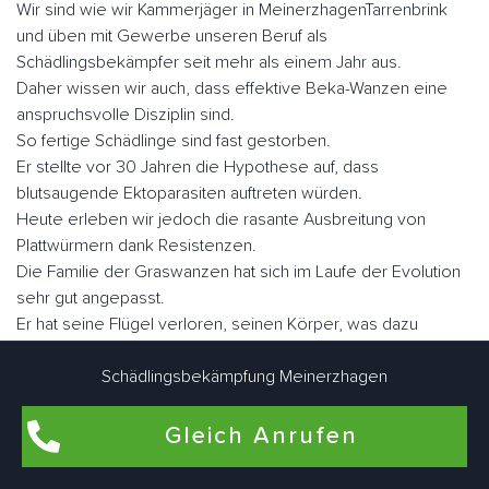
Wir sind wie wir Kammerjäger in MeinerzhagenTarrenbrink
und üben mit Gewerbe unseren Beruf als
Schädlingsbekämpfer seit mehr als einem Jahr aus.
Daher wissen wir auch, dass effektive Beka-Wanzen eine
anspruchsvolle Disziplin sind.
So fertige Schädlinge sind fast gestorben.
Er stellte vor 30 Jahren die Hypothese auf, dass
blutsaugende Ektoparasiten auftreten würden.
Heute erleben wir jedoch die rasante Ausbreitung von
Plattwürmern dank Resistenzen.
Die Familie der Graswanzen hat sich im Laufe der Evolution
sehr gut angepasst.
Er hat seine Flügel verloren, seinen Körper, was dazu
geführt hat, dass er sich in vielen Ecken und Winkeln
versteckt hat, sein Augenlicht ist verkümmert.
Schädlingsbekämpfung Meinerzhagen
Nicht lectularius, daher der Name, den der Klecks malte.
Wenn Sie sie schnell betrachten, ähneln sie in Größe und
Gleich Anrufen
Fabe einem Apfel.
Es gibt ungefähr fünf Millionen Parasiten, wenn sie nüchtern