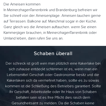
Die Ameisen kommen
In MeinerzhagenTarrenbrink und Brandenburg befreien wir
Sie schnell von der Ameisenplage. Ameisen tauchen gerne
auf Terrassen. Balkone auf. Manchmal sogar in der Küche.
Ganz gleich wo die Ameisen auftauchen. wenn Sie einen
Kammerjäger brauchen, in MeinerzhagenTarrenbrink oder
Umland leben, dann rufen Sie uns an.
Schaben überall
Der schreck ist groß wen man plötzlich eine Kakerlake bei
sich zuhause entdeckt schlimmer ist es, wenn man ein
Lebensmittel Geschäft oder Gastronomie besitz und die
Kakerlaken sich da vermehret haben, sollte es zu sowas
kommen ist die Schließung des Betriebes garantiert. Sollte
Ihr Geschäft, Arbeitsstelle oder Ihr Haus von Schaben
befallen sein ist es Ihre Pflicht dies rasch dem
Gesundheitsamt zu melden. Da die Schaben keine