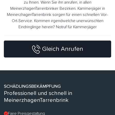
zu Ihnen. Wenn Sie ihn anrufen, in allen
MeinerzhagenTarrenbrinker Bezirken. Kammerjäger in
MeinerzhagenTarrenbrink sorgen für einen schnellen Vor-
Ort-Service. Kommen irgendwelche unerwünschten
Eindringlinge herein? Notruf für Kammerjäger
Gleich Anrufen
SCHÄDLINGSBEKÄMPFUNG
Professionell und schnell in
MeinerzhagenTarrenbrink
Faire Preisgestaltung