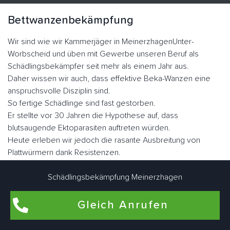
Bettwanzenbekämpfung
Wir sind wie wir Kammerjäger in MeinerzhagenUnter-
Worbscheid und üben mit Gewerbe unseren Beruf als
Schädlingsbekämpfer seit mehr als einem Jahr aus.
Daher wissen wir auch, dass effektive Beka-Wanzen eine
anspruchsvolle Disziplin sind.
So fertige Schädlinge sind fast gestorben.
Er stellte vor 30 Jahren die Hypothese auf, dass
blutsaugende Ektoparasiten auftreten würden.
Heute erleben wir jedoch die rasante Ausbreitung von
Plattwürmern dank Resistenzen.
Die Familie der Graswanzen hat sich im Laufe der Evolution
sehr gut angepasst.
Schädlingsbekämpfung Meinerzhagen
Er hat seine Flügel verloren, seinen Körper, was dazu
geführt hat, dass er sich in vielen Ecken und Winkeln
Gleich Anrufen
versteckt hat, sein Augenlicht ist verkümmert.
Nicht lectularius, daher der Name, den der Klecks malte.