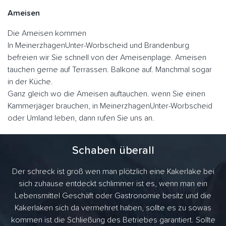
Ameisen
Die Ameisen kommen
In MeinerzhagenUnter-Worbscheid und Brandenburg
befreien wir Sie schnell von der Ameisenplage. Ameisen
tauchen gerne auf Terrassen. Balkone auf. Manchmal sogar
in der Küche.
Ganz gleich wo die Ameisen auftauchen. wenn Sie einen
Kammerjäger brauchen, in MeinerzhagenUnter-Worbscheid
oder Umland leben, dann rufen Sie uns an.
Schaben überall
Der schreck ist groß wen man plötzlich eine Kakerlake bei
sich zuhause entdeckt schlimmer ist es, wenn man ein
Lebensmittel Geschäft oder Gastronomie besitz und die
Kakerlaken sich da vermehret haben, sollte es zu sowas
kommen ist die Schließung des Betriebes garantiert. Sollte