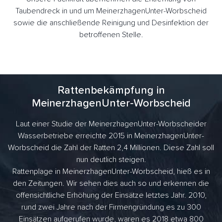
Taubendreck in und um MeinerzhagenUnter-Worbscheid
sowie die anschließende Reinigung und Desinfektion der
betroffenen Stelle.
Rattenbekämpfung in
MeinerzhagenUnter-Worbscheid
Laut einer Studie der MeinerzhagenUnter-Worbscheider
Wasserbetriebe erreichte 2015 in MeinerzhagenUnter-
Worbscheid die Zahl der Ratten 2,4 Millionen. Diese Zahl soll
nun deutlich steigen.
Rattenplage in MeinerzhagenUnter-Worbscheid, hieß es in
den Zeitungen. Wir sehen dies auch so und erkennen die
offensichtliche Erhöhung der Einsätze letztes Jahr. 2010,
rund zwei Jahre nach der Firmengründung es zu 300
Einsätzen aufgerufen wurde, waren es 2018 etwa 800