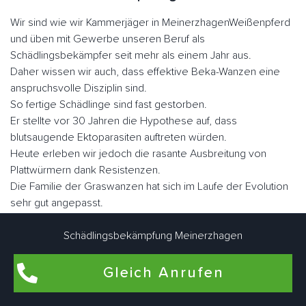
Wir sind wie wir Kammerjäger in MeinerzhagenWeißenpferd
und üben mit Gewerbe unseren Beruf als
Schädlingsbekämpfer seit mehr als einem Jahr aus.
Daher wissen wir auch, dass effektive Beka-Wanzen eine
anspruchsvolle Disziplin sind.
So fertige Schädlinge sind fast gestorben.
Er stellte vor 30 Jahren die Hypothese auf, dass
blutsaugende Ektoparasiten auftreten würden.
Heute erleben wir jedoch die rasante Ausbreitung von
Plattwürmern dank Resistenzen.
Die Familie der Graswanzen hat sich im Laufe der Evolution
sehr gut angepasst.
Er hat seine Flügel verloren, seinen Körper, was dazu
geführt hat, dass er sich in vielen Ecken und Winkeln
Schädlingsbekämpfung Meinerzhagen
versteckt hat, sein Augenlicht ist verkümmert.
Nicht lectularius, daher der Name, den der Klecks malte.
Gleich Anrufen
Wenn Sie sie schnell betrachten, ähneln sie in Größe und
Fabe einem Apfel.