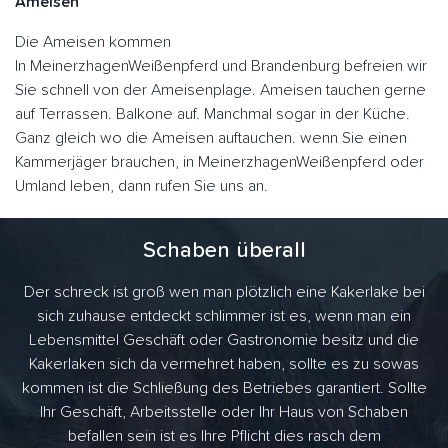
Ameisen
Die Ameisen kommen
In MeinerzhagenWeißenpferd und Brandenburg befreien wir
Sie schnell von der Ameisenplage. Ameisen tauchen gerne
auf Terrassen. Balkone auf. Manchmal sogar in der Küche.
Ganz gleich wo die Ameisen auftauchen. wenn Sie einen
Kammerjäger brauchen, in MeinerzhagenWeißenpferd oder
Umland leben, dann rufen Sie uns an.
Schaben überall
Der schreck ist groß wen man plötzlich eine Kakerlake bei
sich zuhause entdeckt schlimmer ist es, wenn man ein
Lebensmittel Geschäft oder Gastronomie besitz und die
Kakerlaken sich da vermehret haben, sollte es zu sowas
kommen ist die Schließung des Betriebes garantiert. Sollte
Ihr Geschäft, Arbeitsstelle oder Ihr Haus von Schaben
befallen sein ist es Ihre Pflicht dies rasch dem