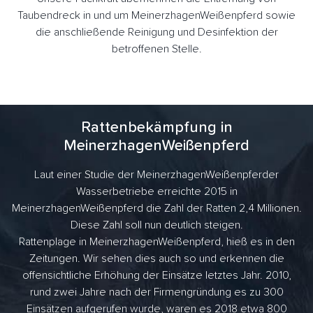
Taubendreck in und um MeinerzhagenWeißenpferd sowie
die anschließende Reinigung und Desinfektion der
betroffenen Stelle.
Rattenbekämpfung in
MeinerzhagenWeißenpferd
Laut einer Studie der MeinerzhagenWeißenpferder
Wasserbetriebe erreichte 2015 in
MeinerzhagenWeißenpferd die Zahl der Ratten 2,4 Millionen.
Diese Zahl soll nun deutlich steigen.
Rattenplage in MeinerzhagenWeißenpferd, hieß es in den
Zeitungen. Wir sehen dies auch so und erkennen die
offensichtliche Erhöhung der Einsätze letztes Jahr. 2010,
rund zwei Jahre nach der Firmengründung es zu 300
Einsätzen aufgerufen wurde, waren es 2018 etwa 800