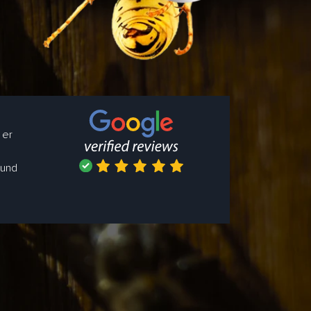
 er
 und