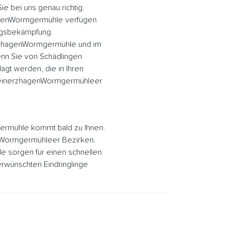
 bei uns genau richtig.
agenWormgermühle verfügen
ingsbekämpfung.
erzhagenWormgermühle und im
n Sie von Schädlingen
gt werden, die in Ihren
MeinerzhagenWormgermühleer
rmühle kommt bald zu Ihnen.
enWormgermühleer Bezirken.
 sorgen für einen schnellen
rwünschten Eindringlinge